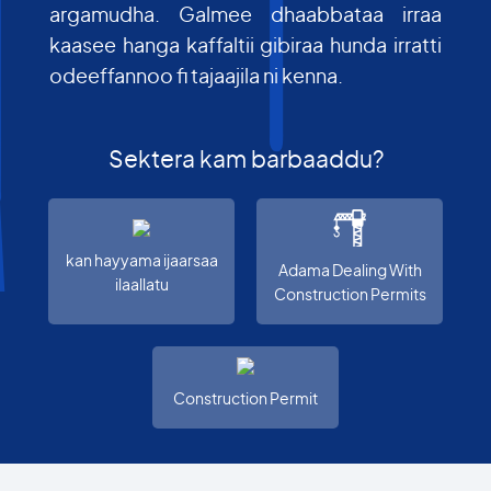
argamudha. Galmee dhaabbataa irraa
kaasee hanga kaffaltii gibiraa hunda irratti
odeeffannoo fi tajaajila ni kenna.
Sektera kam barbaaddu?
kan hayyama ijaarsaa
Adama Dealing With
ilaallatu
Construction Permits
Construction Permit