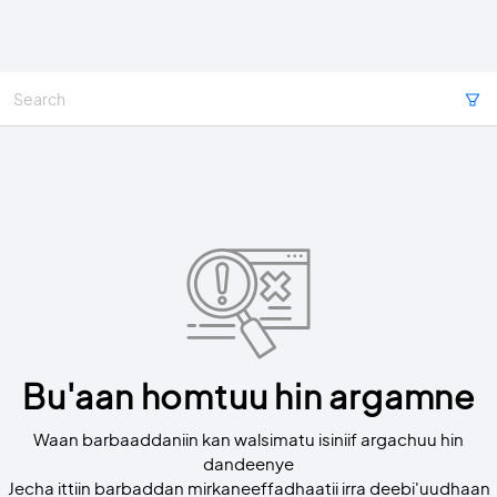
Bu'aan homtuu hin argamne
Waan barbaaddaniin kan walsimatu isiniif argachuu hin
dandeenye
Jecha ittiin barbaddan mirkaneeffadhaatii irra deebi'uudhaan