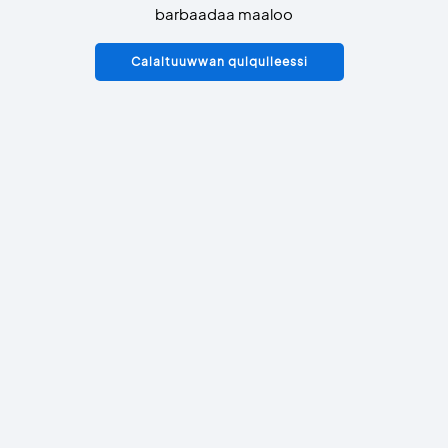
barbaadaa maaloo
Calaltuuwwan qulqulleessi