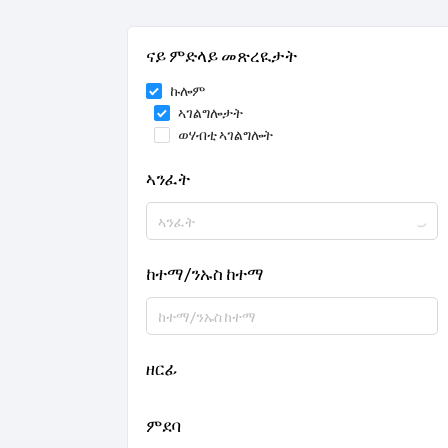
ናይ ምድላይ መጽረዪታት
ኩሎም
ኣገልግሎታት
ወሃብቲ ኣገልግሎት
ኣንፈት
ኣንፈት
ከተማ/ንኡስ ከተማ
ከተማ/ንኡስ ከተማ
ዘርፊ
ምደባ