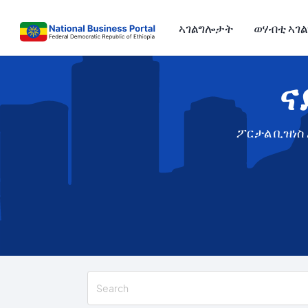
ኣገልግሎታት
ወሃብቲ ኣገ
ና
ፖርታል ቢዝነስ 