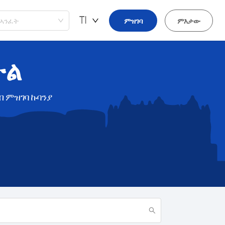
TI
ኣንፈት
ምዝገባ
ምእታው
ታል
English
አማርኛ
ብ ምዝገባ ኩባንያ
Oromiffa
ትግርኛ
Somaali