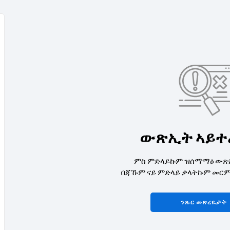
ውጽኢት ኣይተ
ምስ ምድላይኩም ዝሰማማዕ ውጽ
በጃኹም ናይ ምድላይ ቃላትኩም መርምሩ
ንጹር መጽረዪታት