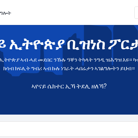
ልግሎት
ይ ኢትዮጵያ ቢዝነስ ፖር
ኢትዮጵያ ኣብ ሓደ መደበር ንኹሉ ዓቐን ትካላት ንግዲ ዝሕግዝ እዩ። ካ
ክሳብ ክፍሊት ግብሪ ኣብ ኩሉ ነገራት ሓበሬታን ኣገልግሎትን ይህብ።
ኣየናይ ሴክተር ኢኻ ትደሊ ዘለኻ?