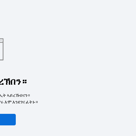
ረኽበን።
ኢት ኣይረኸብናን።
 እሞ እንደገና ፈትኑ።